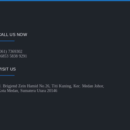
CALL US NOW
061) 7369302
6853 5838 9291
VISIT US
l. Brigjend Zein Hamid No.26, Titi Kuning, Kec. Medan Johor,
ota Medan, Sumatera Utara 20146