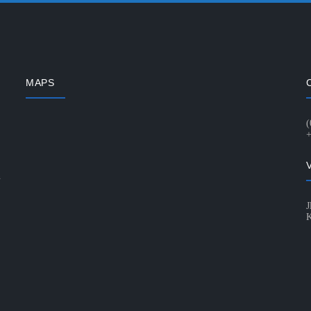
MAPS
(
+
n
J
K